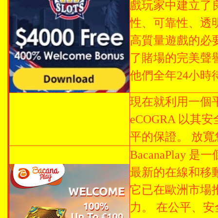
戲玩家中建立了良好
性、可靠性、透明度
高質量遊戲的必
了賭場的完美聲
他們全年24小
現在就利用一個平
eCOGRA 以其安
平的保證。 放
BacanaPlay 
最新的在線和移動
它已在歐洲市場
力。 在公平、