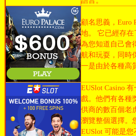
語言。
顧名思義，Euro
地。 它已經存在
為您知道自己會得到
航和玩耍，同時
一是由於各種高
EUSlot Ca
戲。他們有各種獎
供商的數百個老
瀏覽整個選擇。
EUSlot 可