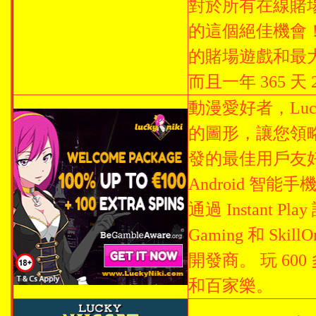
對於所有在線賭場的粉
的這個絕佳機會！ 多
的賭場遊戲和最
而且一年 365 
動漫愛好者，Luc
的圖形，讓您領略您想
發的最佳用戶友好
Android 
通過 Instant P
Gaming 和 Sk
開發商。 玩 6
和百家樂。