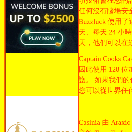
項技術會在您的
任何沒有賭場安
Buzzluck
天、每天 24 
天，他們可以在
Captain Co
因此使用 128
護。 如果我們的
您可以從世界任
Casinia 由 A