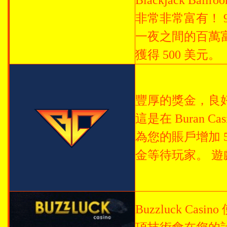
Blackjack 
非常非常富有！ 
一夜之間的百萬富翁！ 
獲得 500 美元。
豐厚的獎金，良
這是在 Buran
為您的賬戶增加 5
金等待玩家。 遊
Buzzluck C