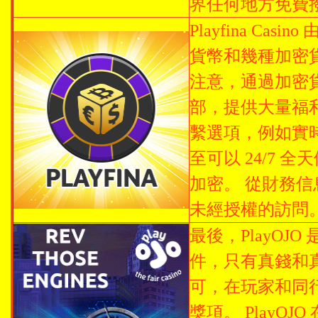
界任何地方免費
Playfina Cas
貨幣和幾種加密貨
注意，通過加密貨
部，提供大量福利
繫選項，例如實
至可以 24/7 
加密。 從財務
未經授權的訪問
最後，PlayO
件，只有真錢和真
可，在玩家和同
獎項。 PlayO