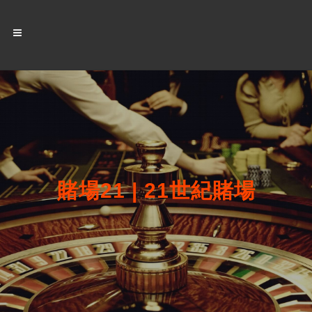
賭場21 | 21世紀賭場