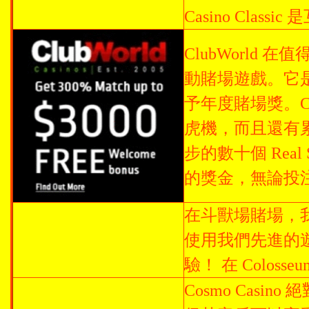
Casino Cl
ClubWorl
動賭場遊戲。它是最
予年度賭場獎。C
虎機，而且還有
步的數十個 Rea
的獎金，無論投
在斗獸場賭場，
使用我們先進的
驗！ 在 Colos
Cosmo Cas