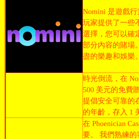
Nomini 是
玩家提供了一些不
選擇，您可以確
部分內容的賭場
盡的樂趣和娛樂
時光倒流，在 Nos
500 美元的免費贈
提倡安全可靠的在
的年齡，存入 1
在 Phoenic
要。 我們熟練的