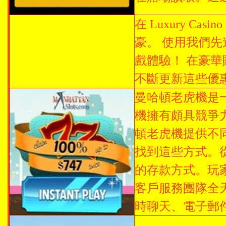
在 Luxury 
豪。 使用我們
戲體驗！ 在豪
不斷更新這些優
曼哈頓老虎機是
機擁有頗具競爭力
頓老虎機提供不
找到這些方式。從信
的存款方式。玩
客戶服務團隊全天
時聊天、電子郵