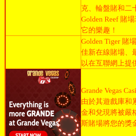
克、輪盤賭和二
Golden Re
它的樂趣！
Golden Ti
佳新在線賭場、最
以在互聯網上提
Grande Veg
由於其遊戲庫和累積
金和兌現將被嚴
斯賭場將您的獎